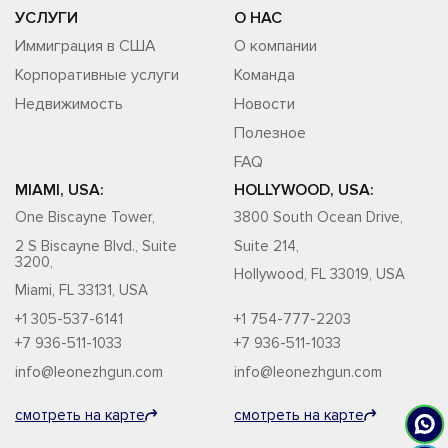
УСЛУГИ
О НАС
Иммиграция в США
О компании
Корпоративные услуги
Команда
Недвижимость
Новости
Полезное
FAQ
MIAMI, USA:
HOLLYWOOD, USA:
One Biscayne Tower,
3800 South Ocean Drive,
2 S Biscayne Blvd., Suite
Suite 214,
3200,
Hollywood, FL 33019, USA
Miami, FL 33131, USA
+1 305-537-6141
+1 754-777-2203
+7 936-511-1033
+7 936-511-1033
info@leonezhgun.com
info@leonezhgun.com
смотреть на карте
смотреть на карте