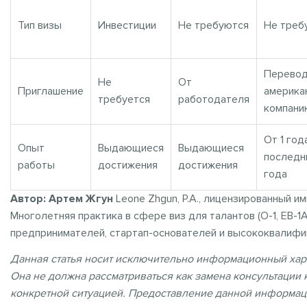
Тип визы
Инвестиции
Не требуются
Не треб
Перевод
Не
От
Приглашение
америка
требуется
работодателя
компани
От 1 год
Опыт
Выдающиеся
Выдающиеся
последн
работы
достижения
достижения
года
Автор: Артем Жгун
Leone Zhgun, P.A., лицензированный им
Многолетняя практика в сфере виз для талантов (O-1, EB-1
предпринимателей, стартап-основателей и высококвалифи
Данная статья носит исключительно информационный хара
Она не должна рассматриваться как замена консультации
конкретной ситуацией. Предоставление данной информац