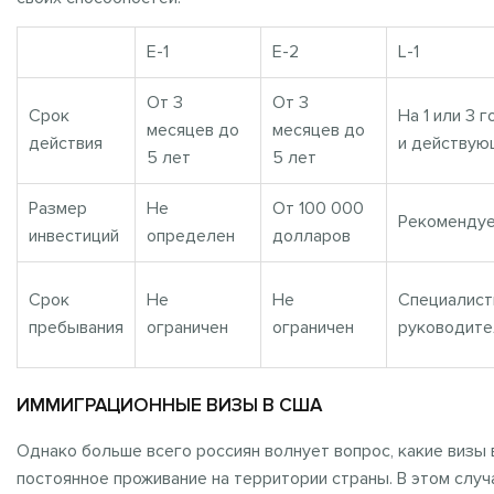
Е-1
E-2
L-1
От 3
От 3
Срок
На 1 или 3 
месяцев до
месяцев до
действия
и действую
5 лет
5 лет
Размер
Не
От 100 000
Рекомендуе
инвестиций
определен
долларов
Срок
Не
Не
Специалист
пребывания
ограничен
ограничен
руководите
ИММИГРАЦИОННЫЕ ВИЗЫ В США
Однако больше всего россиян волнует вопрос, какие визы 
постоянное проживание на территории страны. В этом слу